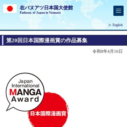
在バヌアツ日本国大使館
Embassy of Japan in Vanuatu
English
第20回日本国際漫画賞の作品募集
令和8年4月16日