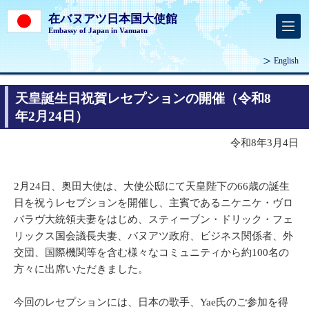
在バヌアツ日本国大使館
Embassy of Japan in Vanuatu
English
天皇誕生日祝賀レセプションの開催（令和8
年2月24日）
令和8年3月4日
2月24日、奥田大使は、大使公邸にて天皇陛下の66歳の誕生
日を祝うレセプションを開催し、主賓であるニケニケ・ヴロ
バラヴ大統領夫妻をはじめ、スティーブン・ドリック・フェ
リックス国会議長夫妻、バヌアツ政府、ビジネス関係者、外
交団、国際機関等を含む様々なコミュニティから約100名の
方々に出席いただきました。
今回のレセプションには、日本の歌手、Yae氏のご参加を得