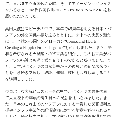
て、日バヌアツ両国歌の斉唱、そしてアメージンググレイス
やふるさと、Yae氏作詞作曲のLOVE FARMARS WE AREを披
露いただきました。
奥田大使はスピーチの中で、本年で45周年を迎える日本・バ
ヌアツの外交関係を振り返るとともに、未来への決意を新た
にし、当館の45周年のスローガン“Connecting Hearts,
Creating a Happier Future Together”を紹介しました。また、平
和を希求される天皇陛下の御言葉を紹介し、このお言葉がバ
ヌアツの精神とも深く響き合うものであると述べました。ま
た、日本がバヌアツの自然災害からの復興と強靭な未来づく
りを引き続き支援し、経験、知識、技術を共有し続けること
を強調しました。
ヴロバラヴ大統領はスピーチの中で、バヌアツ国民を代表し
て天皇陛下の66歳の誕生日への祝意を述べられました。ま
た、日本のこれまでのバヌアツに対する一貫した災害復興支
援やインフラ事業等の経済協力に対する謝意を述べられると
ともに、経済協力に加え、文化交流や人的交流等を通じて両