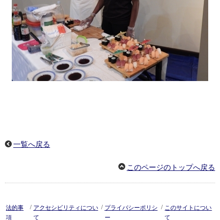
一覧へ戻る
このページのトップへ戻る
/
/
/
法的事
アクセシビリティについ
プライバシーポリシ
このサイトについ
項
て
ー
て