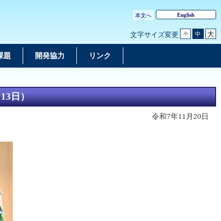
English
本文へ
大
中
文字サイズ変更
小
課題
開発協力
リンク
13日）
令和7年11月20日