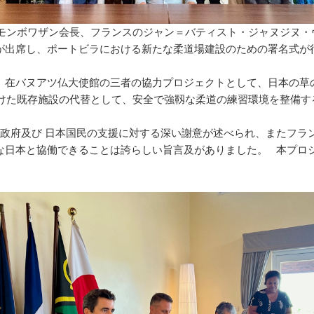
・モンボワザン会長、フランスのジャン＝バティスト・ジャヌジヌ
が出席し、ポートビラにおける新たな柔道場建設のための署名式が
、在バヌアツ仏大使館の三者の協力プロジェクトとして、日本の草
受けた既存施設の代替として、安全で強靱な柔道の練習環境を整備
本政府及び 日本国民の支援に対する深い謝意が述べられ、またフ
な日本と協働できることは誇らしい旨言及がありました。 本プロ