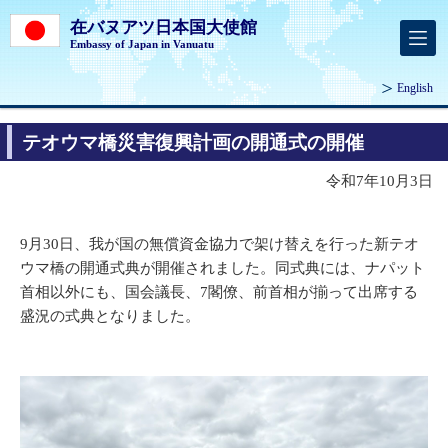
在バヌアツ日本国大使館
Embassy of Japan in Vanuatu
English
テオウマ橋災害復興計画の開通式の開催
令和7年10月3日
9月30日、我が国の無償資金協力で架け替えを行った新テオ
ウマ橋の開通式典が開催されました。同式典には、ナパット
首相以外にも、国会議長、7閣僚、前首相が揃って出席する
盛況の式典となりました。